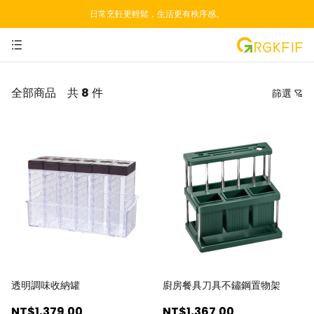
日常烹飪更輕鬆，生活更有秩序感。
全部商品
共
8
件
篩選
價格
推薦排序
按價格由低到高
按價格由高到低
由新到舊
由舊到新
透明調味收納罐
廚房餐具刀具不鏽鋼置物架
NT$1,379
.00
NT$1,367
.00